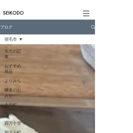
ブログ
宿毛市
全ての記
事
おすすめ
商品
よりみち
幡多のお
みせ
大月町
黒潮町
四万十市
四万十町