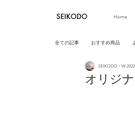
Home
全ての記事
おすすめ商品
SEIKODO・W
202
宿毛市
土佐清水市
三
オリジナ