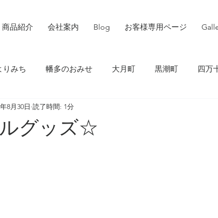
商品紹介
会社案内
Blog
お客様専用ページ
Gall
よりみち
幡多のおみせ
大月町
黒潮町
四万
2年8月30日
読了時間: 1分
原村
DIY
高知県
愛知県
ルグッズ☆