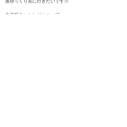
度ゆっくり見に行きたいです☆
大月町チャレンジショップ
大月町
やまき食堂
チャレンジショップ
物置ととらば～ゆ
幡多のおみせ
よりみち
大月町
すべて表示
最新記事