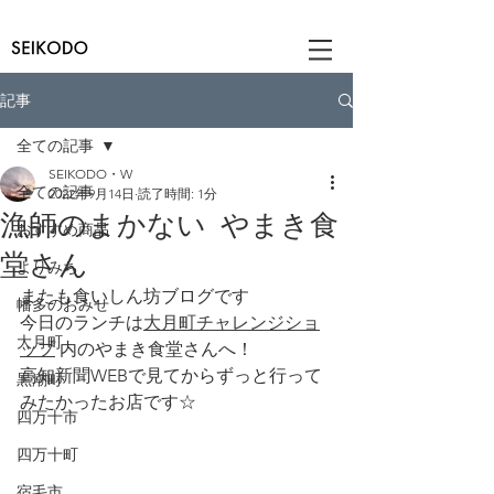
記事
全ての記事
SEIKODO・W
全ての記事
2022年9月14日
読了時間: 1分
漁師のまかない やまき食
おすすめ商品
堂さん
よりみち
またも食いしん坊ブログです
幡多のおみせ
今日のランチは
大月町チャレンジショ
大月町
ップ
 内のやまき食堂さんへ！
高知新聞WEBで見てからずっと行って
黒潮町
みたかったお店です☆
四万十市
四万十町
宿毛市